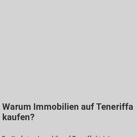
AQUA SUITES Apartment B01
| LOS GIGANTES
995.000,00€
MEHR INFO
Warum Immobilien auf Teneriffa
kaufen?