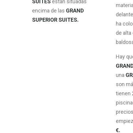
SUITES
están situadas
materia
encima de las
GRAND
delante
SUPERIOR SUITES.
ha col
de alta
baldos
Hay qu
GRAND
una
GR
son má
tienen 
piscin
precios
empieza
€.