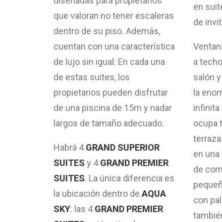
diseñadas para propietarios
en suit
que valoran no tener escaleras
de invi
dentro de su piso. Además,
cuentan con una característica
Ventan
de lujo sin igual: En cada una
a tech
de estas suites, los
salón y
propietarios pueden disfrutar
la enor
de una piscina de 15m y nadar
infinit
largos de tamaño adecuado.
ocupa t
terraza
Habrá 4
GRAND SUPERIOR
en una 
SUITES
y 4
GRAND PREMIER
de come
SUITES
. La única diferencia es
pequeñ
la ubicación dentro de
AQUA
con pal
SKY
: las 4
GRAND PREMIER
también